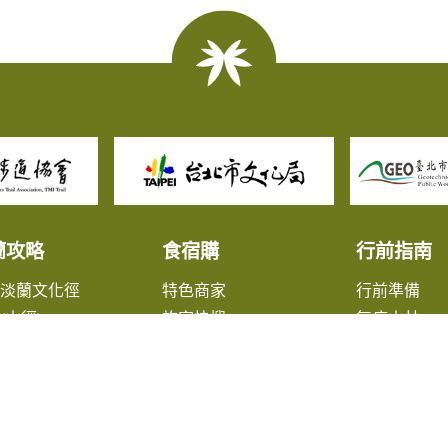
蘭攻略
食宿購
行前指南
北淡蘭文化徑
特色商家
行前準備
(山徑)
旅宿快搜
無痕山林
(山徑)
旅遊諮詢
(山徑)
大眾交通資
蘭淡蘭平原線
出版品
鎮漫遊