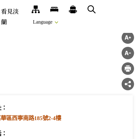
看見淡
網站導覽
旅宿
推薦遊程
搜尋
蘭
Language
址：
華區西寧南路185號2-4樓
話：