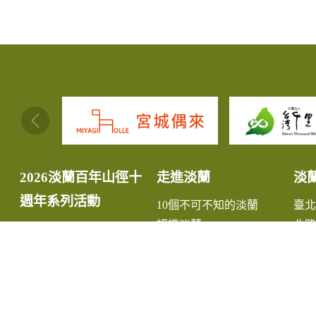
:::
2026淡蘭百年山徑十
走進淡蘭
淡
週年系列活動
10個不可不知的淡蘭
臺
認識淡蘭
北路
淡蘭故事
中路
淡蘭生態
南路
最新消息
宜
小