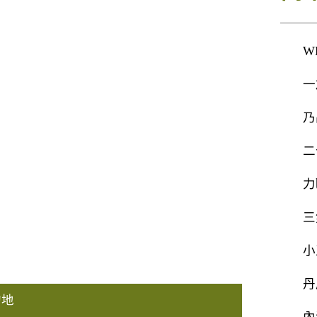
W
一
乃
二
力
三
小
丹
的地