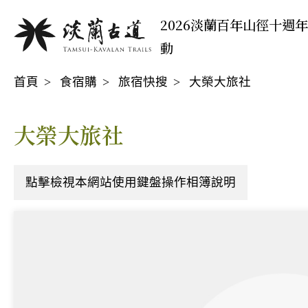
移
:::
2026淡蘭百年山徑十週
至
動
主
:::
要
首頁
食宿購
旅宿快搜
大榮大旅社
內
容
區
大榮大旅社
點擊檢視本網站使用鍵盤操作相簿說明