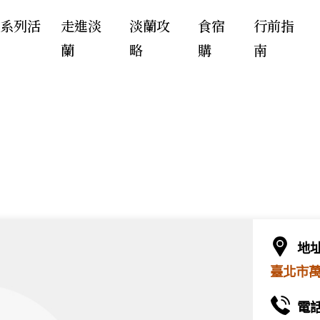
年系列活
走進淡
淡蘭攻
食宿
行前指
蘭
略
購
南
地
臺北市萬
電