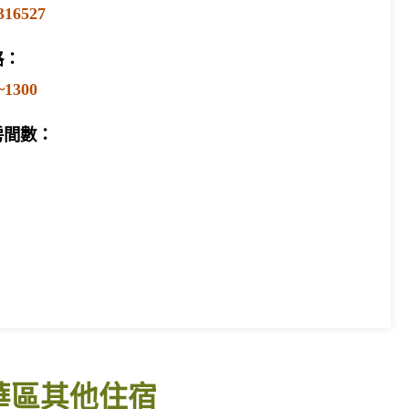
316527
格：
~1300
房間數：
華區其他住宿