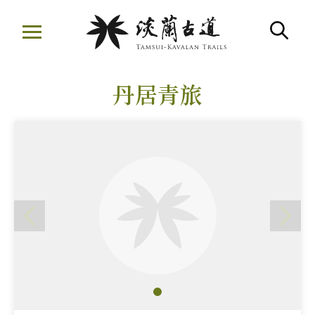
移
至
搜
主
:::
要
丹居青旅
內
容
區