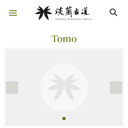
移
至
搜
主
:::
要
Tomo
內
容
區