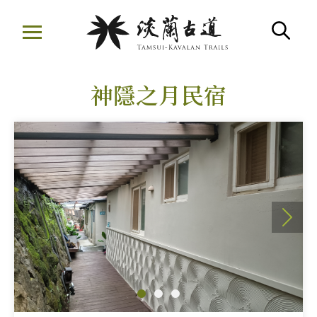
移
至
搜
主
:::
要
神隱之月民宿
內
容
區