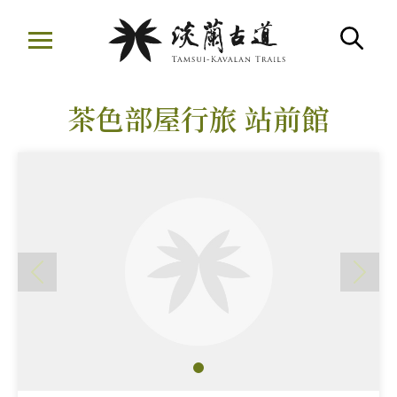
移
至
搜
主
:::
要
茶色部屋行旅 站前館
內
容
區