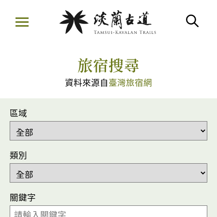
移
至
搜
主
:::
要
旅宿搜尋
內
容
資料來源自
臺灣旅宿網
區
區域
類別
關鍵字