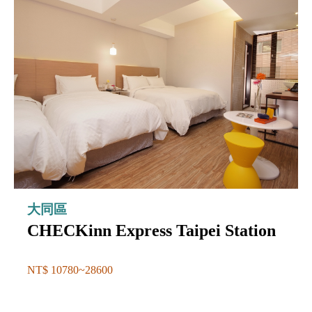
大同區
CHECKinn Express Taipei Station
NT$ 10780~28600