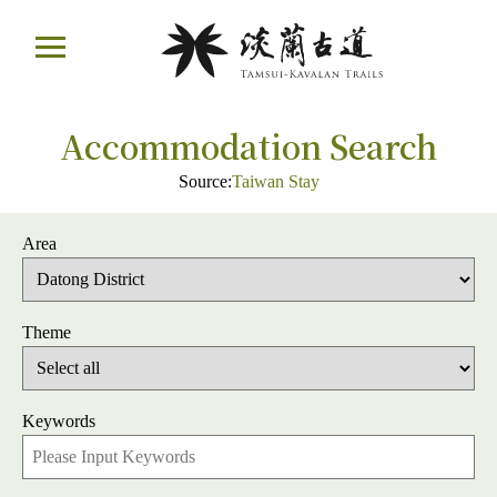
Move
ail
to
Main
Content
:::
Accommodation Search
Source:
Taiwan Stay
Area
Theme
Keywords