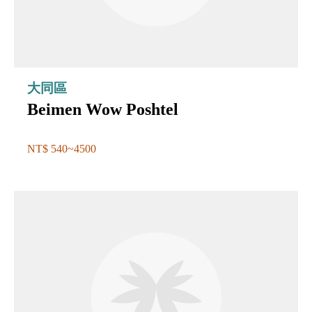
大同區
Beimen Wow Poshtel
NT$ 540~4500