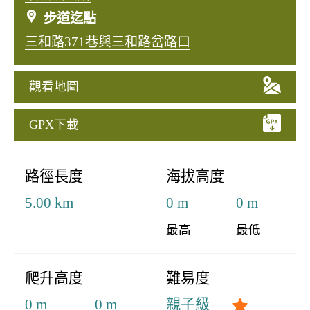
步道迄點
三和路371巷與三和路岔路口
觀看地圖
GPX下載
:::
路徑長度
海拔高度
5.00 km
0 m
0 m
最高
最低
爬升高度
難易度
0 m
0 m
親子級