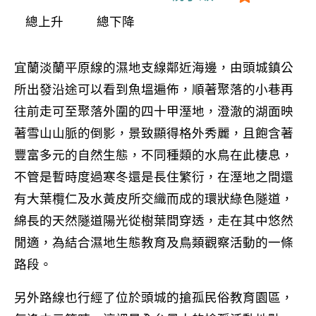
總上升
總下降
宜蘭淡蘭平原線的濕地支線鄰近海邊，由頭城鎮公
所出發沿途可以看到魚塭遍佈，順著聚落的小巷再
往前走可至聚落外圍的四十甲溼地，澄澈的湖面映
著雪山山脈的倒影，景致顯得格外秀麗，且飽含著
豐富多元的自然生態，不同種類的水鳥在此棲息，
不管是暫時度過寒冬還是長住繁衍，在溼地之間還
有大葉欖仁及水黃皮所交織而成的環狀綠色隧道，
綿長的天然隧道陽光從樹葉間穿透，走在其中悠然
閒適，為結合濕地生態教育及鳥類觀察活動的一條
路段。
另外路線也行經了位於頭城的搶孤民俗教育園區，