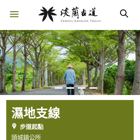
移
至
搜
主
要
內
容
區
濕地支線
步道起點
頭城鎮公所