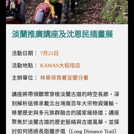
淡蘭推廣講座及沈恩民插畫展
活動日期：
7月21日
活動地點：
KAWAS大稻埕店
主辦單位：
林業保育署宜蘭分署
講座將帶領聽眾穿梭淡蘭古道的時空長廊，深
刻解析這條承載北台灣兩百年大宗物資運輸、
移墾歷史與多元族群融合的國家級綠道；講座
聚焦於淡蘭古道的歷史脈絡與古道風華，並探
討如何透過長距離步道（Long Distance Trail）