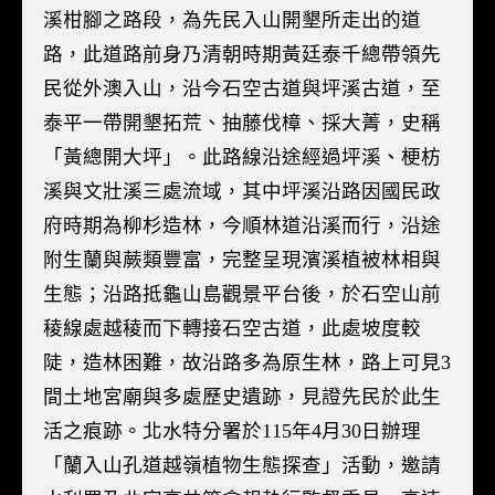
溪柑腳之路段，為先民入山開墾所走出的道
路，此道路前身乃清朝時期黃廷泰千總帶領先
民從外澳入山，沿今石空古道與坪溪古道，至
泰平一帶開墾拓荒、抽藤伐樟、採大菁，史稱
「黃總開大坪」。此路線沿途經過坪溪、梗枋
溪與文壯溪三處流域，其中坪溪沿路因國民政
府時期為柳杉造林，今順林道沿溪而行，沿途
附生蘭與蕨類豐富，完整呈現濱溪植被林相與
生態；沿路抵龜山島觀景平台後，於石空山前
稜線處越稜而下轉接石空古道，此處坡度較
陡，造林困難，故沿路多為原生林，路上可見3
間土地宮廟與多處歷史遺跡，見證先民於此生
活之痕跡。北水特分署於115年4月30日辦理
「蘭入山孔道越嶺植物生態探查」活動，邀請