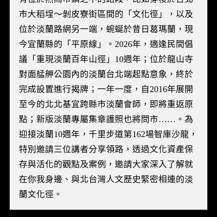
市大稻埕～剝皮寮街區間的「文化徑」，以及
位於淡蘭路網另一端，蜿蜒於昔日葛瑪蘭，現
今宜蘭縣的「平原線」。2026年，適逢民間倡
議「重現淡蘭百年山徑」10週年；位於龍山寺
對面艋舺公園內的淡蘭台北端起點意象，終於
完成設置進行揭牌；一年一度，自2016年展開
至今的北北基宜跨縣市淡蘭會師，即將重返原
點；新版淡蘭專屬集章護照也將問市……。為
迎接淡蘭10週年，千里步道第162場智庫沙龍，
特別邀請三位講者分享領路，透過文化資產保
存與活化的觀點及案例，邀請大家深入了解就
在你我身邊、與北台灣人文歷史緊密相連的淡
蘭文化徑。