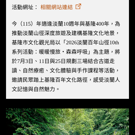
活動網址：
相關網站連結
今（115）年適逢淡蘭10週年與基隆400年，為
推動淡蘭山徑深度旅遊及建構基隆文化地景，
基隆市文化觀光局以「2026淡蘭百年山徑10th
系列活動：暖暖慢旅・森森呼吸」為主題，將
於7月3日、11日與25日規劃三場結合古道走
讀、自然療癒、文化體驗與手作課程等活動，
邀請民眾踏上基隆百年文化路徑，感受淡蘭人
文記憶與自然魅力。