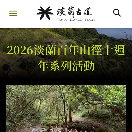
移
至
搜
主
要
內
2026淡蘭百年山徑十週
容
區
年系列活動
:::