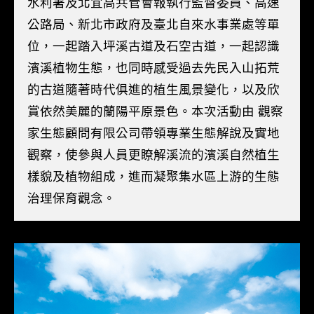
水利署及北宜高共管會報執行監督委員、高速
公路局、新北市政府及臺北自來水事業處等單
位，一起踏入坪溪古道及石空古道，一起認識
濱溪植物生態，也同時感受過去先民入山拓荒
的古道隨著時代俱進的植生風景變化，以及欣
賞依然美麗的蘭陽平原景色。本次活動由 觀察
家生態顧問有限公司帶領專業生態解說及實地
觀察，使參與人員更瞭解溪流的濱溪自然植生
樣貌及植物組成，進而凝聚集水區上游的生態
治理保育觀念。