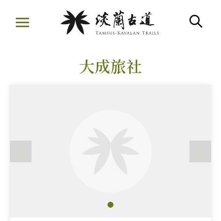
移
至
搜
主
:::
要
大成旅社
內
容
區