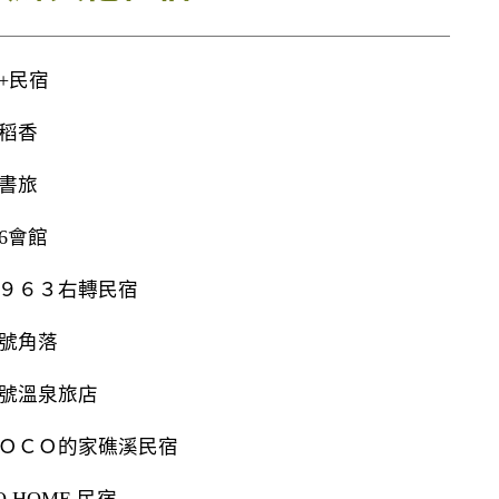
1+民宿
1稻香
5書旅
16會館
９６３右轉民宿
9號角落
號溫泉旅店
ＯＣＯ的家礁溪民宿