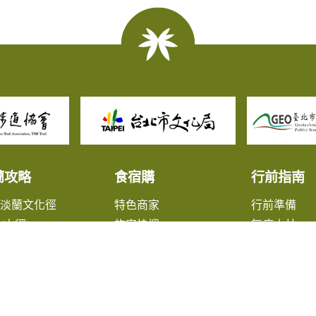
蘭攻略
食宿購
行前指南
北淡蘭文化徑
特色商家
行前準備
(山徑)
旅宿快搜
無痕山林
(山徑)
旅遊諮詢
(山徑)
大眾交通資
蘭淡蘭平原線
出版品
鎮漫遊