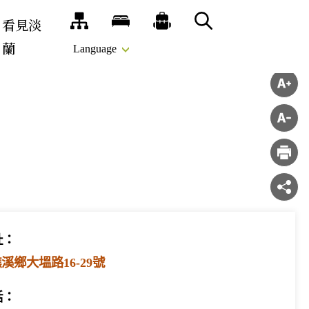
看見淡
網站導覽
旅宿
推薦遊程
搜尋
蘭
Language
址：
溪鄉大塭路16-29號
話：