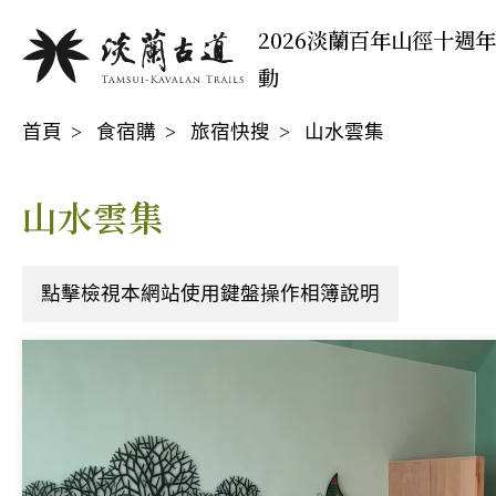
移
:::
2026淡蘭百年山徑十週
至
動
主
:::
要
首頁
食宿購
旅宿快搜
山水雲集
內
容
區
山水雲集
點擊檢視本網站使用鍵盤操作相簿說明