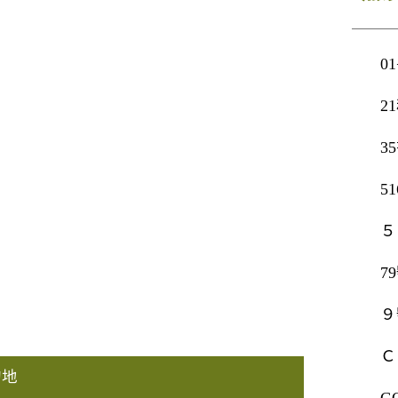
0
2
3
5
５
7
９
Ｃ
的地