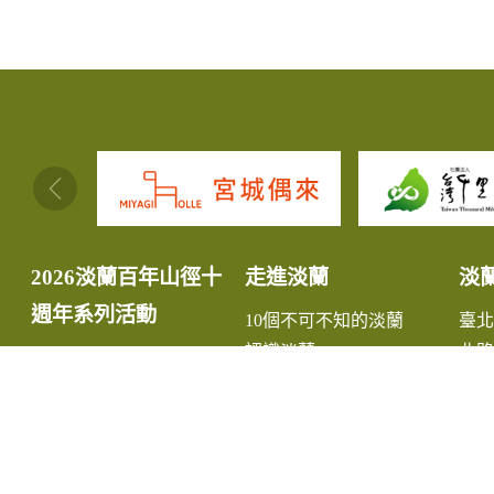
:::
2026淡蘭百年山徑十
走進淡蘭
淡
週年系列活動
10個不可不知的淡蘭
臺
認識淡蘭
北路
淡蘭故事
中路
淡蘭生態
南路
最新消息
宜
小