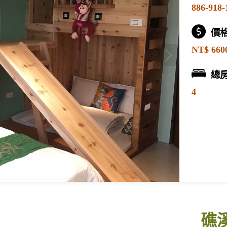
886-918-
價
NT$ 660
總
4
礁