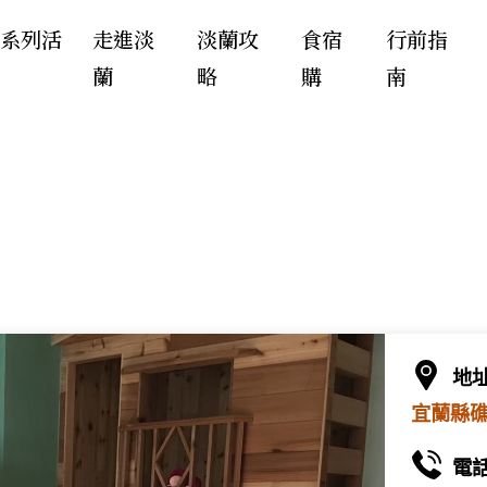
年系列活
走進淡
淡蘭攻
食宿
行前指
蘭
略
購
南
地
宜蘭縣礁
電