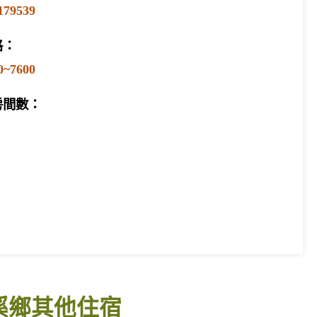
179539
格：
0~7600
房間數：
溪鄉其他住宿