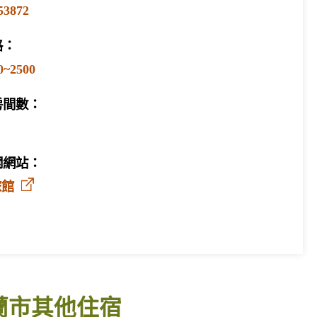
53872
格：
0~2500
房間數：
關網站：
旅館
蘭市其他住宿