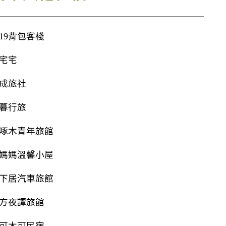
919背包客棧
1宅宅
成旅社
暮行旅
啄木青年旅館
媽媽溫馨小屋
下居汽車旅館
方夜譚旅館