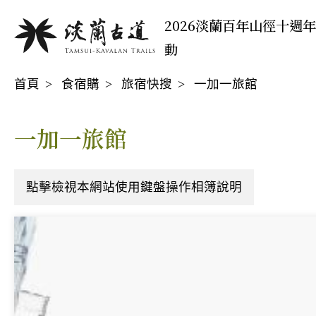
移
:::
2026淡蘭百年山徑十週
至
動
主
:::
要
首頁
食宿購
旅宿快搜
一加一旅館
內
容
區
一加一旅館
點擊檢視本網站使用鍵盤操作相簿說明