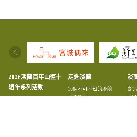
:::
2026淡蘭百年山徑十
走進淡蘭
淡
週年系列活動
10個不可不知的淡蘭
臺
認識淡蘭
北路
淡蘭故事
中路
淡蘭生態
南路
最新消息
宜
小