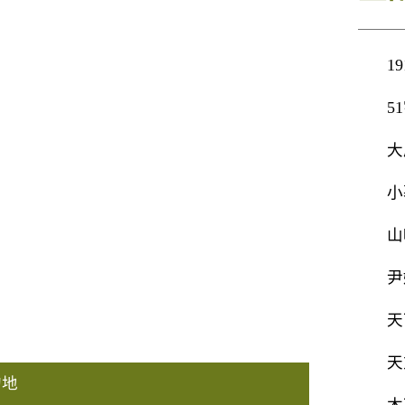
1
5
大
小
山
尹
天
天
的地