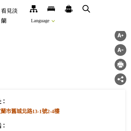
看見淡
網站導覽
旅宿
推薦遊程
搜尋
蘭
Language
址：
蘭市舊城北路13-1號2-4樓
話：