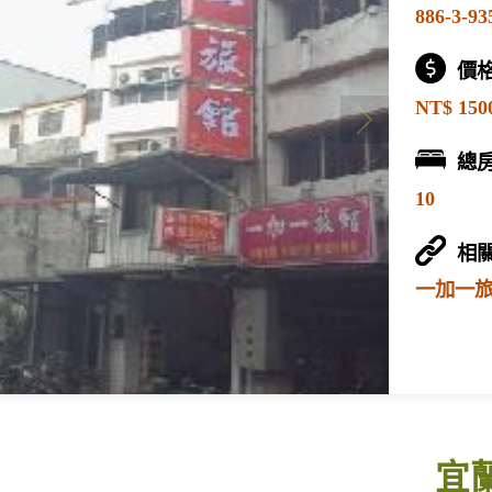
886-3-93
價
NT$ 150
總
10
相
一加一
宜