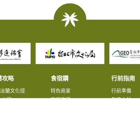
蘭攻略
食宿購
行前指南
北淡蘭文化徑
特色商家
行前準備
(山徑)
旅宿快搜
無痕山林
(山徑)
旅遊諮詢
(山徑)
大眾交通資
蘭淡蘭平原線
出版品
鎮漫遊