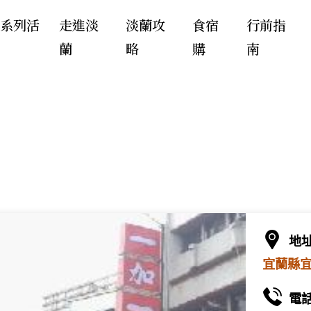
年系列活
走進淡
淡蘭攻
食宿
行前指
蘭
略
購
南
地
宜蘭縣宜
電