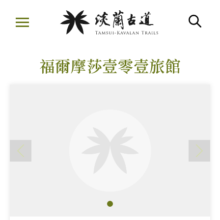
移
至
搜
主
:::
要
福爾摩莎壹零壹旅館
內
容
區