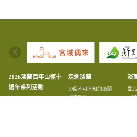
:::
2026淡蘭百年山徑十
走進淡蘭
淡
週年系列活動
10個不可不知的淡蘭
臺
認識淡蘭
北路
淡蘭故事
中路
淡蘭生態
南路
最新消息
宜
小