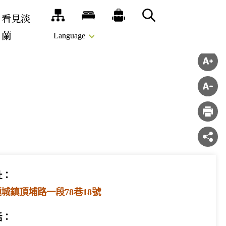
看見淡
網站導覽
旅宿
推薦遊程
搜尋
蘭
Language
址：
城鎮頂埔路一段78巷18號
話：