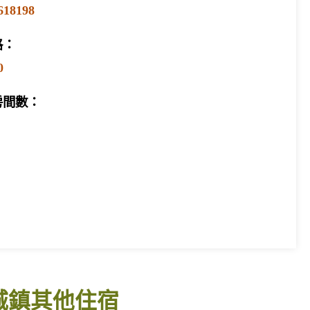
618198
格：
0
房間數：
城鎮其他住宿