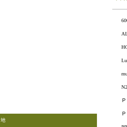
6
A
H
L
m
N
Ｐ
Ｐ
的地