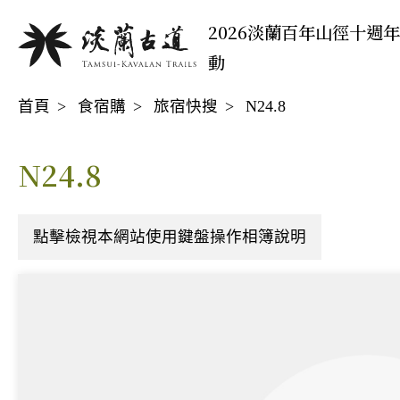
移
:::
2026淡蘭百年山徑十週
至
動
主
:::
要
首頁
食宿購
旅宿快搜
N24.8
內
容
區
N24.8
點擊檢視本網站使用鍵盤操作相簿說明