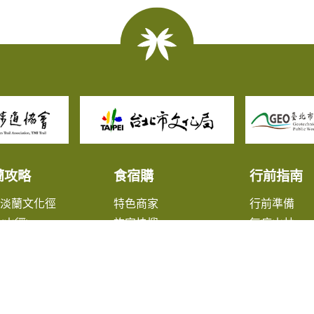
蘭攻略
食宿購
行前指南
北淡蘭文化徑
特色商家
行前準備
(山徑)
旅宿快搜
無痕山林
(山徑)
旅遊諮詢
(山徑)
大眾交通資
蘭淡蘭平原線
出版品
鎮漫遊