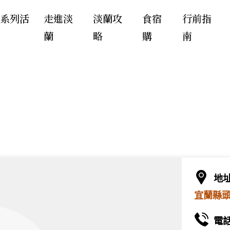
年系列活
走進淡
淡蘭攻
食宿
行前指
蘭
略
購
南
地
宜蘭縣頭
電