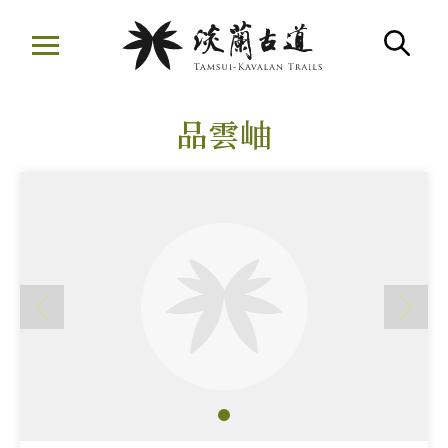
移
至
搜
主
:::
要
品雲岫
內
容
區