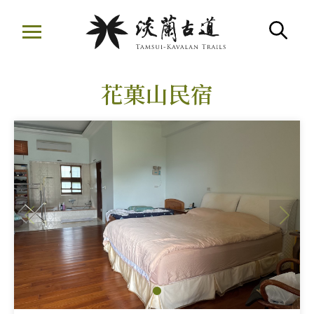
移
至
搜
主
:::
要
花菓山民宿
內
容
區