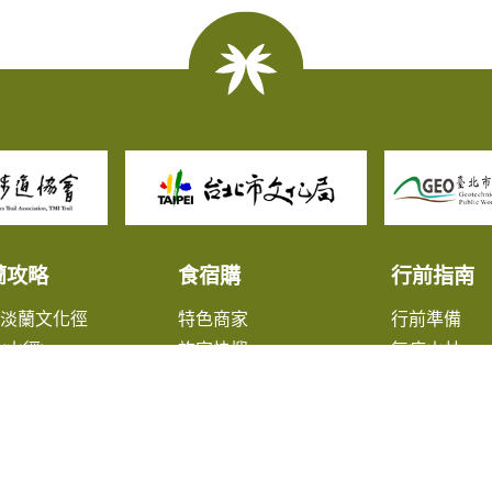
蘭攻略
食宿購
行前指南
北淡蘭文化徑
特色商家
行前準備
(山徑)
旅宿快搜
無痕山林
(山徑)
旅遊諮詢
(山徑)
大眾交通資
蘭淡蘭平原線
出版品
鎮漫遊