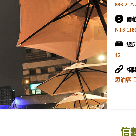
886-2-27
價
NT$ 118
總
45
相
思泊客
信