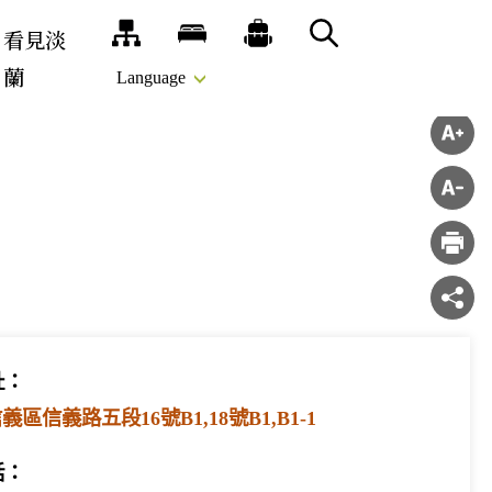
看見淡
網站導覽
旅宿
推薦遊程
搜尋
蘭
Language
址：
區信義路五段16號B1,18號B1,B1-1
話：