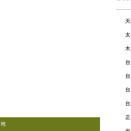
天
太
木
台
台
台
台
正
的地