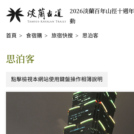
移
:::
2026淡蘭百年山徑十週
至
動
主
:::
要
首頁
食宿購
旅宿快搜
思泊客
內
容
區
思泊客
點擊檢視本網站使用鍵盤操作相簿說明