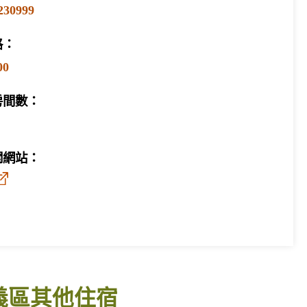
230999
格：
00
房間數：
關網站：
義區其他住宿