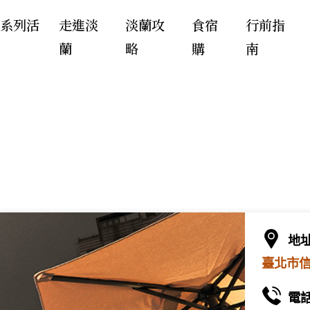
年系列活
走進淡
淡蘭攻
食宿
行前指
蘭
略
購
南
地
臺北市信義
電