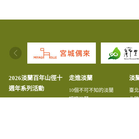
:::
2026淡蘭百年山徑十
走進淡蘭
淡
週年系列活動
10個不可不知的淡蘭
臺
認識淡蘭
北路
淡蘭故事
中路
淡蘭生態
南路
最新消息
宜
小