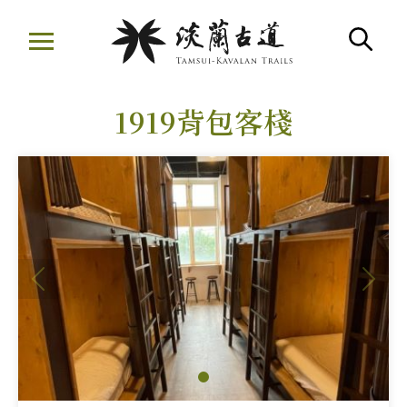
移
至
搜
主
:::
要
1919背包客棧
內
容
區