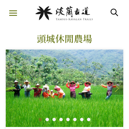
移
至
搜
主
:::
要
頭城休閒農場
內
容
區