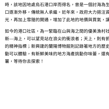
時，該地因地處烏石港口岸而得名，曾是一個討海為
口逐漸外移，傳統無人承繼。近年來，政府大力挹注
光，再加上雪隧的開通，增加了此地的地價與買氣，
如今的港口社區，為一緊臨在山與海之間的優美漁村
新—海上，可以望見站在浪尖的衝浪者；天上，則有
的精神指標；新興建的蘭陽博物館則記錄著地方的歷
動可以體驗，有新鮮美味的地方海產挑動你味蕾，還
薯，等待你去探索！