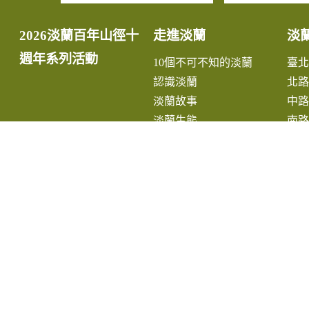
2026淡蘭百年山徑十
走進淡蘭
淡
週年系列活動
10個不可不知的淡蘭
臺
認識淡蘭
北路
淡蘭故事
中路
淡蘭生態
南路
最新消息
宜
小
推
手
尋
路
看見淡蘭