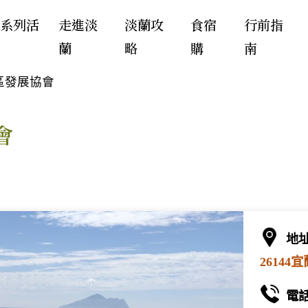
年系列活
走進淡
淡蘭攻
食宿
行前指
蘭
略
購
南
區發展協會
會
地
2614
電