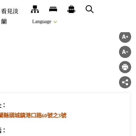
看見淡
網站導覽
旅宿
推薦遊程
搜尋
蘭
Language
址：
4宜蘭縣頭城鎮港口路60號之3號
話：