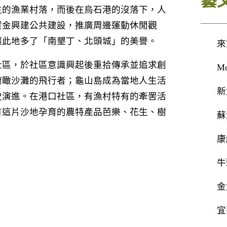
藝
生的漁業村落，而後在烏石港的沒落下，人
資金興建公共建設，推廣周邊運動休閒觀
讓此地多了「南墾丁、北頭城」的美譽。
來
社區，於社區意識興起後重拾傳承並追求創
M
俯瞰沙灘的飛行者；龜山島成為當地人生活
新
史演進。在港口社區，有漁村特有的牽罟活
有這片沙地孕育的農特產品芭樂、花生、樹
蘇
康
牛
金
宜