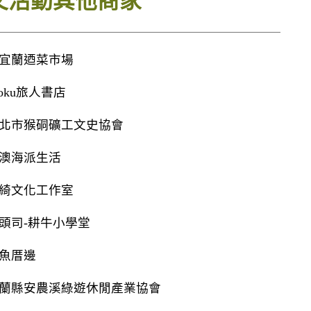
文活動其他商家
宜蘭迺菜市場
oku旅人書店
北市猴硐礦工文史協會
澳海派生活
綺文化工作室
頭司-耕牛小學堂
魚厝邊
蘭縣安農溪綠遊休閒產業協會