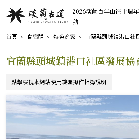
移
:::
2026淡蘭百年山徑十週
至
動
主
:::
要
首頁
食宿購
特色商家
宜蘭縣頭城鎮港口社
內
容
區
宜蘭縣頭城鎮港口社區發展協
點擊檢視本網站使用鍵盤操作相簿說明