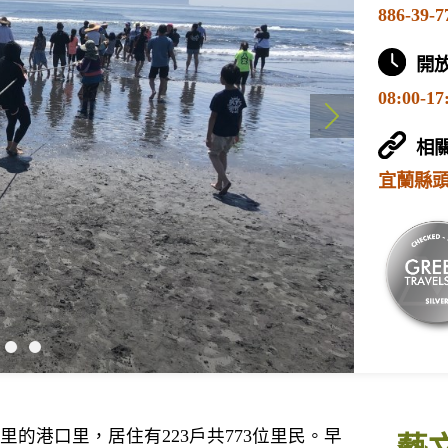
886-39-7
開
08:00
相
宜蘭縣
里的港口里，居住有223戶共773位里民。早