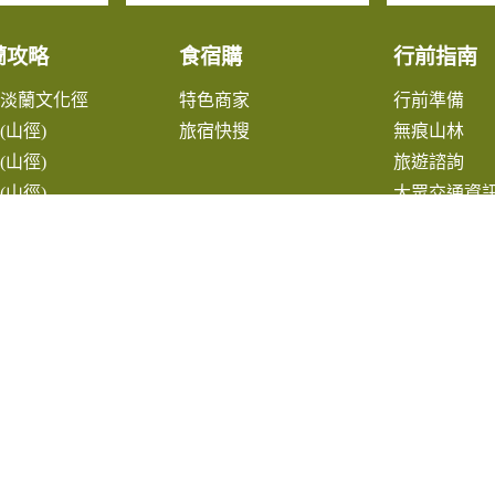
蘭攻略
食宿購
行前指南
北淡蘭文化徑
特色商家
行前準備
(山徑)
旅宿快搜
無痕山林
(山徑)
旅遊諮詢
(山徑)
大眾交通資
蘭淡蘭平原線
出版品
鎮漫遊
薦遊程
作步道
找淡蘭
線地圖下載