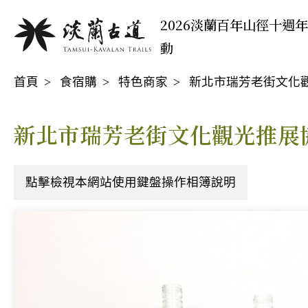
移
:::
2026淡蘭百年山徑十週
至
動
主
:::
要
首頁
食宿購
特色商家
新北市瑞芳老街文化
內
容
區
新北市瑞芳老街文化觀光推展
點擊檢視本網站使用鍵盤操作相簿說明