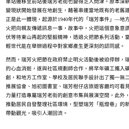
車站遷移至前站後瑞芳老街也變得乏人問津。原本深
變現狀開始發展在地創生，藉著串連當地既有的老舊
正是此一體現，起源於1940年代的「瑞芳事件」—
火把向親友傳遞訊息一事，故事中，火把這個意象意
伏等待東山再起的堅毅精神，透過火把節系列活動，
輕世代能在舉辦過程中對家鄉產生更深刻的認同感。
然而，瑞芳火把節在政府禁止明火活動後被迫停辦，
的心血消逝，遂與社區規劃師合作，將早年礦工攜入
創，和地方工作室、學校及居民聯手設計出了獨一無
推展協會、旭初圖書室、瑞芳柑仔店旅遊客廳均可看
力量打造專屬瑞芳老街的創意市集與展演空間，此外
推動居民自發整理社區環境，型塑瑞芳「瓶燈巷」的
帶動觀光，吸引人潮回流。