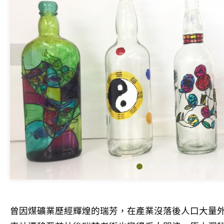
曾因煤礦業歷經輝煌的瑞芳，在產業沒落後人口大量