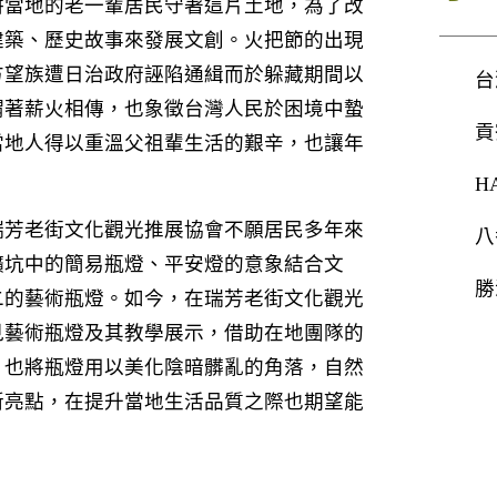
耕當地的老一輩居民守著這片土地，為了改
建築、歷史故事來發展文創。火把節的出現
地方望族遭日治政府誣陷通緝而於躲藏期間以
台
謂著薪火相傳，也象徵台灣人民於困境中蟄
貢
當地人得以重溫父祖輩生活的艱辛，也讓年
H
瑞芳老街文化觀光推展協會不願居民多年來
八
礦坑中的簡易瓶燈、平安燈的意象結合文
勝
二的藝術瓶燈。如今，在瑞芳老街文化觀光
見藝術瓶燈及其教學展示，借助在地團隊的
，也將瓶燈用以美化陰暗髒亂的角落，自然
新亮點，在提升當地生活品質之際也期望能