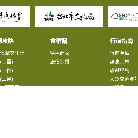
蘭攻略
食宿購
行前指南
北淡蘭文化徑
特色商家
行前準備
(山徑)
旅宿快搜
無痕山林
(山徑)
旅遊諮詢
(山徑)
大眾交通資
蘭淡蘭平原線
出版品
鎮漫遊
薦遊程
作步道
找淡蘭
線地圖下載