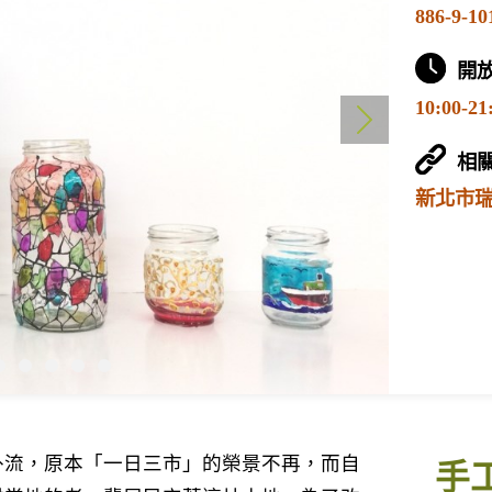
886-9-10
開
10:00-21
相
新北市
外流，原本「一日三市」的榮景不再，而自
手