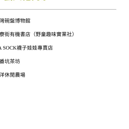
灣碗盤博物館
寮街有機書店（野童趣味實業社）
A SOCK襪子娃娃專賣店
番坑茶坊
洋休閒農場