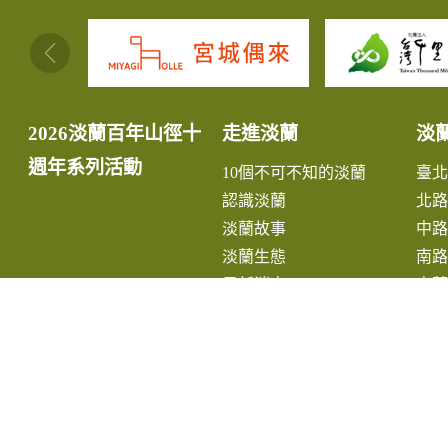
:::
2026淡蘭百年山徑十
走進淡蘭
淡
週年系列活動
10個不可不知的淡蘭
臺
認識淡蘭
北路
淡蘭故事
中路
淡蘭生態
南路
最新消息
宜
小
推
手
尋
路