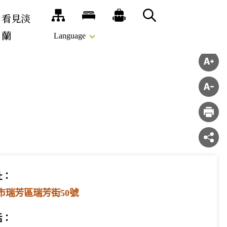
看見淡
網站導覽
旅宿
推薦遊程
搜尋
蘭
Language
址：
北市瑞芳區瑞芳街50號
話：