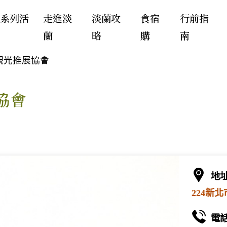
年系列活
走進淡
淡蘭攻
食宿
行前指
蘭
略
購
南
觀光推展協會
協會
地
224新
電