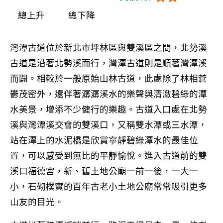
總上升
總下降
灣潭古道位於新北市坪林區與雙溪區之間，北勢溪
古道是沿著北勢溪而行，灣潭古道則是順著灣潭溪
而闢。相較於一般原始山林古道，此處除了林相蒼
鬱茂密外，還伴著潺潺溪水的樂聲與清澈碧綠的潭
水美景，增添不少健行的樂趣。古道入口處在北勢
溪與灣潭溪交會的雙溪口，又稱雙水潭或三水潭，
站在潭上的水泥橋是欣賞寧靜碧綠潭水的最佳位
置，可以感受到無比的平靜愉悅。進入古道前的雙
溪口福德宮，新、舊土地公廟一前一後，一大一
小，石砌樸實的百年古老小土地公廟常常吸引更多
山友的目光。