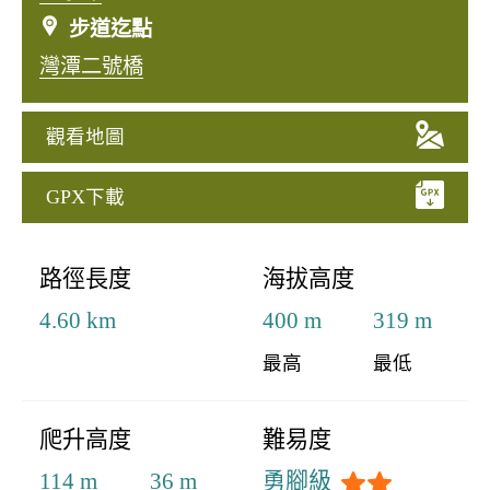
步道迄點
灣潭二號橋
觀看地圖
GPX下載
:::
路徑長度
海拔高度
4.60 km
400 m
319 m
最高
最低
爬升高度
難易度
114 m
36 m
勇腳級