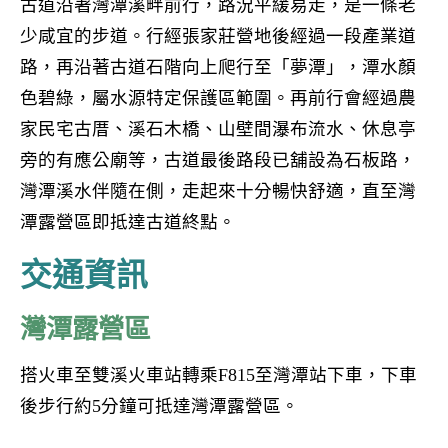
古道沿著灣潭溪畔前行，路況平緩易走，是一條老
少咸宜的步道。行經張家莊營地後經過一段產業道
路，再沿著古道石階向上爬行至「夢潭」，潭水顏
色碧綠，屬水源特定保護區範圍。再前行會經過農
家民宅古厝、溪石木橋、山壁間瀑布流水、休息亭
旁的有應公廟等，古道最後路段已舖設為石板路，
灣潭溪水伴隨在側，走起來十分暢快舒適，直至灣
潭露營區即抵達古道終點。
交通資訊
灣潭露營區
搭火車至雙溪火車站轉乘F815至灣潭站下車，下車
後步行約5分鐘可抵達灣潭露營區。