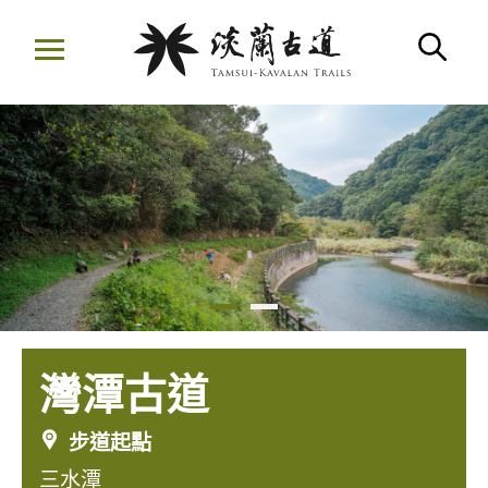
移
至
搜
主
要
內
容
區
灣潭古道
步道起點
三水潭