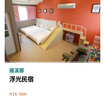
礁溪鄉
浮光民宿
NT$ 7800