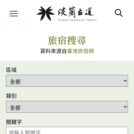
移
至
搜
主
:::
要
旅宿搜尋
內
容
資料來源自
臺灣旅宿網
區
區域
類別
關鍵字