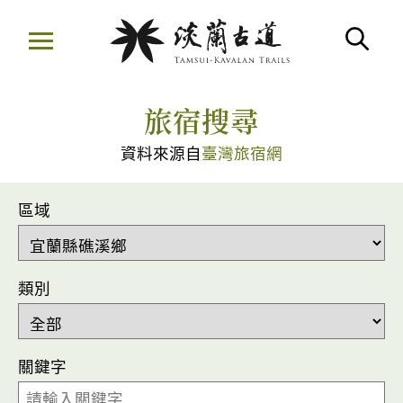
移
至
搜
主
:::
要
旅宿搜尋
內
容
資料來源自
臺灣旅宿網
區
區域
類別
關鍵字