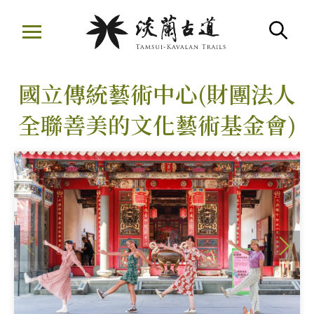
移
至
搜
主
:::
要
國立傳統藝術中心(財團法人
內
容
全聯善美的文化藝術基金會)
區