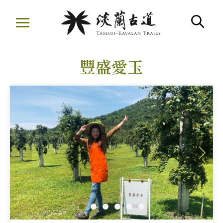
移
至
搜
主
:::
要
豐盛愛玉
內
容
區